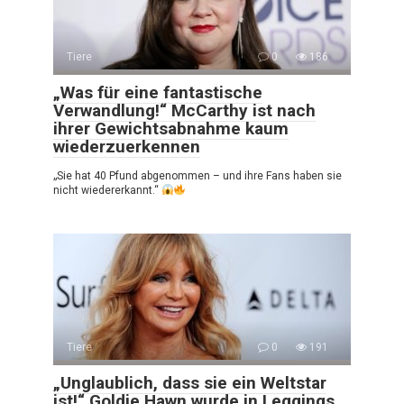
Tiere
0
186
„Was für eine fantastische
Verwandlung!“ McCarthy ist nach
ihrer Gewichtsabnahme kaum
wiederzuerkennen
„Sie hat 40 Pfund abgenommen – und ihre Fans haben sie
nicht wiedererkannt.“
Tiere
0
191
„Unglaublich, dass sie ein Weltstar
ist!“ Goldie Hawn wurde in Leggings