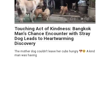
Tiere
0
635
Touching Act of Kindness: Bangkok
Man’s Chance Encounter with Stray
Dog Leads to Heartwarming
Discovery
The mother dog couldn’t leave her cubs hungry
A kind
man was having