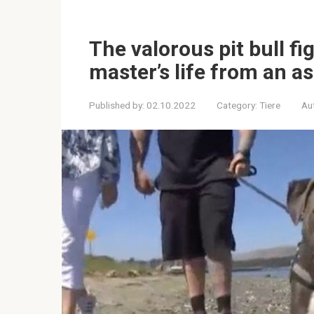
The valorous pit bull fi
master’s life from an a
Published by:
02.10.2022
Category:
Tiere
Au