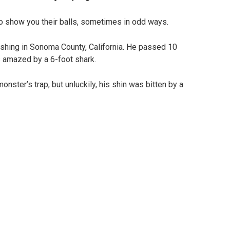
 to show you their balls, sometimes in odd ways.
shing in Sonoma County, California. He passed 10
s amazed by a 6-foot shark.
ster’s trap, but unluckily, his shin was bitten by a