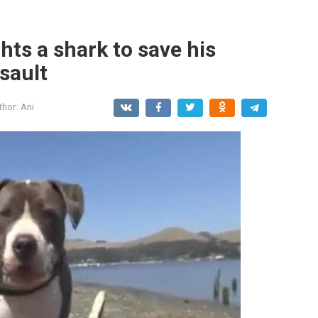
ghts a shark to save his
ssault
thor:
Ani