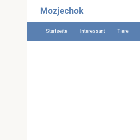
Skip
Mozjechok
to
content
Startseite
Interessant
Tiere