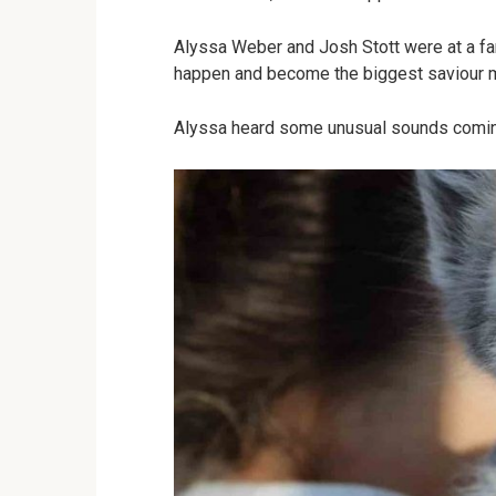
Alyssa Weber and Josh Stott were at a fa
happen and become the biggest saviour m
Alyssa heard some unusual sounds coming