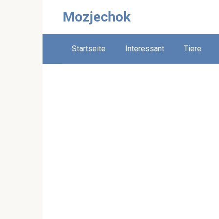
Skip
Mozjechok
to
content
Startseite
Interessant
Tiere