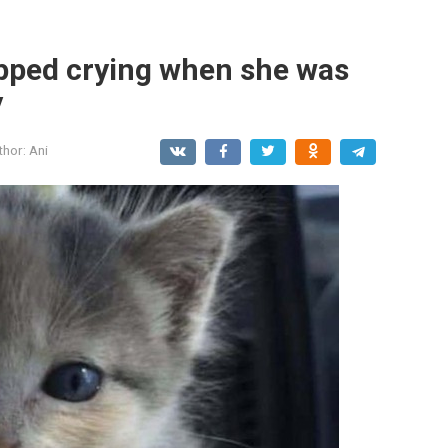
pped crying when she was
y
thor:
Ani