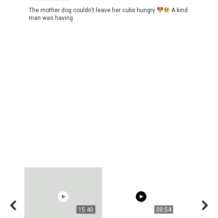
The mother dog couldn’t leave her cubs hungry
A kind
man was having
15:40
00:54