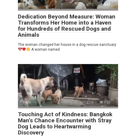
Tiere
0
647
Dedication Beyond Measure: Woman
Transforms Her Home into a Haven
for Hundreds of Rescued Dogs and
Animals
The woman changed her house in a dog rescue sanctuary
A woman named
Tiere
0
635
Touching Act of Kindness: Bangkok
Man’s Chance Encounter with Stray
Dog Leads to Heartwarming
Discovery