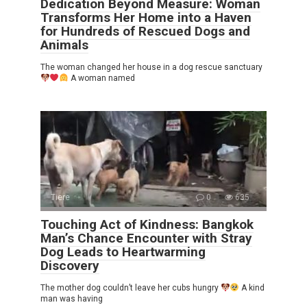
Dedication Beyond Measure: Woman
Transforms Her Home into a Haven
for Hundreds of Rescued Dogs and
Animals
The woman changed her house in a dog rescue sanctuary
A woman named
Tiere
0
635
Touching Act of Kindness: Bangkok
Man’s Chance Encounter with Stray
Dog Leads to Heartwarming
Discovery
The mother dog couldn’t leave her cubs hungry
A kind
man was having