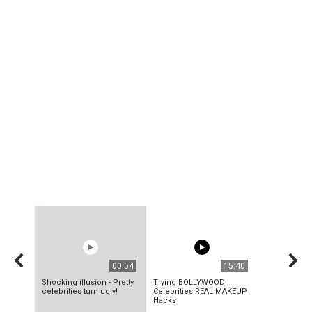
00:54
15:40
Shocking illusion - Pretty
Trying BOLLYWOOD
celebrities turn ugly!
Celebrities REAL MAKEUP
Hacks