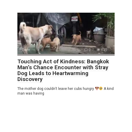
Tiere
0
635
Touching Act of Kindness: Bangkok
Man’s Chance Encounter with Stray
Dog Leads to Heartwarming
Discovery
The mother dog couldn’t leave her cubs hungry
A kind
man was having