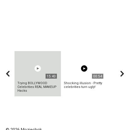
15:40
00:54
Trying BOLLYWOOD
Shocking illusion - Pretty
Celebrities REAL MAKEUP
celebrities turn ugly!
Hacks
© 2026 Mozjechok