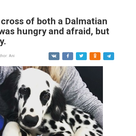
a cross of both a Dalmatian
was hungry and afraid, but
y.
thor:
Ani