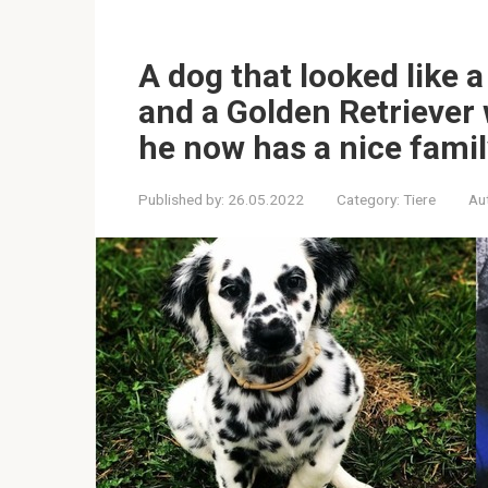
A dog that looked like 
and a Golden Retriever 
he now has a nice famil
Published by:
26.05.2022
Category:
Tiere
Au