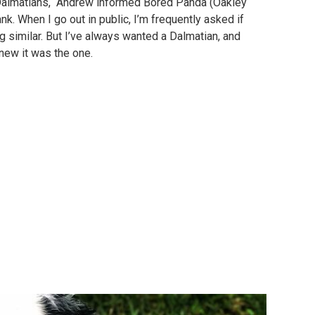
d Dalmatians,“ Andrew informed Bored Panda (Oakley
ank. When I go out in public, I’m frequently asked if
g similar. But I’ve always wanted a Dalmatian, and
new it was the one.