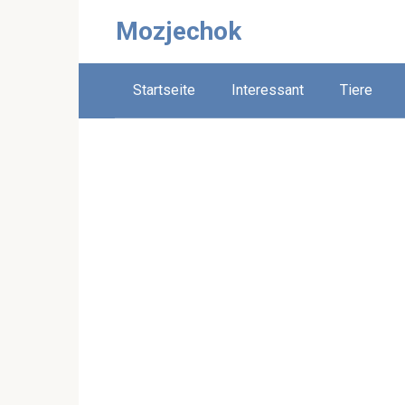
Skip
Mozjechok
to
content
Startseite
Interessant
Tiere