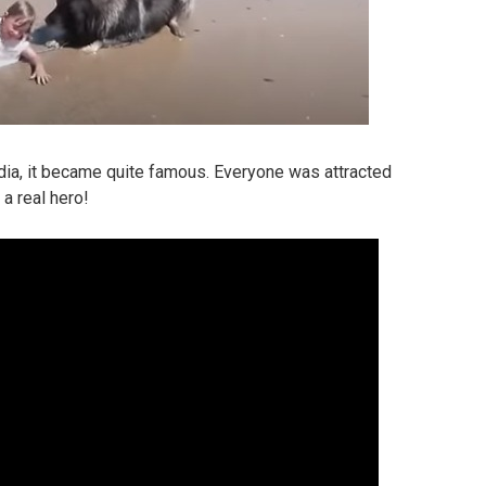
ia, it became quite famous. Everyone was attracted
 a real hero!