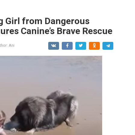
g Girl from Dangerous
tures Canine’s Brave Rescue
thor:
Ani