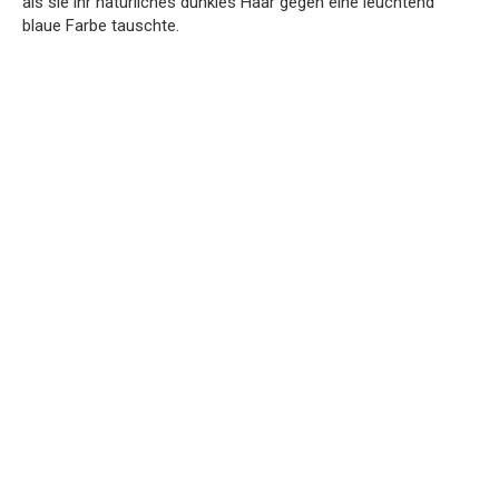
als sie ihr natürliches dunkles Haar gegen eine leuchtend
blaue Farbe tauschte.