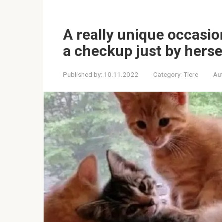
A really unique occasio
a checkup just by herse
Published by:
10.11.2022
Category:
Tiere
Au