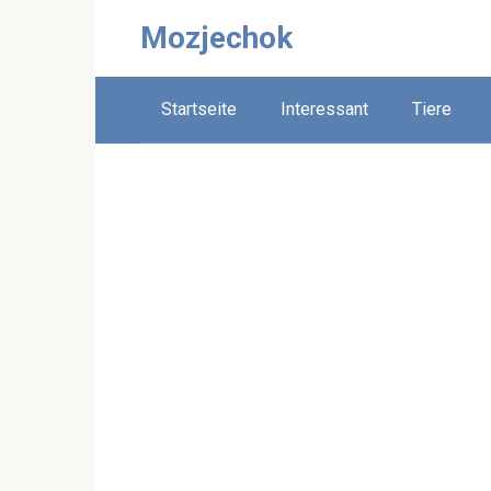
Skip
Mozjechok
to
content
Startseite
Interessant
Tiere