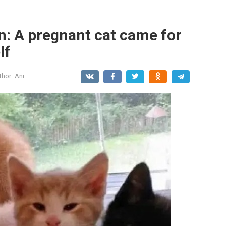
n: A pregnant cat came for
lf
thor:
Ani