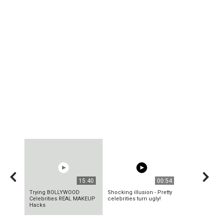
15:40
00:54
Trying BOLLYWOOD
Shocking illusion - Pretty
Celebrities REAL MAKEUP
celebrities turn ugly!
Hacks