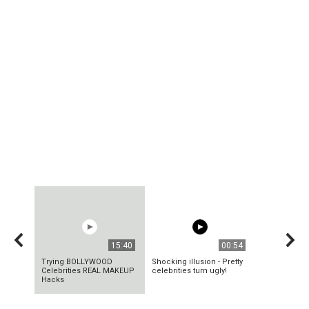
15:40
00:54
Trying BOLLYWOOD
Shocking illusion - Pretty
Celebrities REAL MAKEUP
celebrities turn ugly!
Hacks