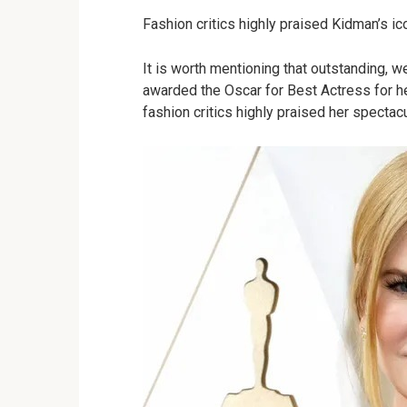
Fashion critics highly praised Kidman’s ic
It is worth mentioning that outstanding,
awarded the Oscar for Best Actress for he
fashion critics highly praised her spectac