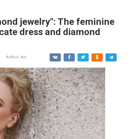
ond jewelry”: The feminine
licate dress and diamond
Author:
Ani