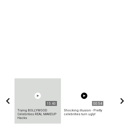
15:40
00:54
Trying BOLLYWOOD
Shocking illusion - Pretty
Celebrities REAL MAKEUP
celebrities turn ugly!
Hacks