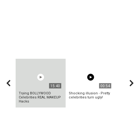
15:40
00:54
Trying BOLLYWOOD
Shocking illusion - Pretty
Celebrities REAL MAKEUP
celebrities turn ugly!
Hacks