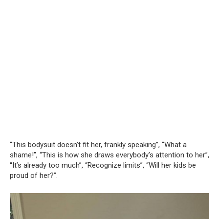
“This bodysuit doesn’t fit her, frankly speaking”, “What a
shame!”, “This is how she draws everybody’s attention to her”,
“It’s already too much”, “Recognize limits”, “Will her kids be
proud of her?”.