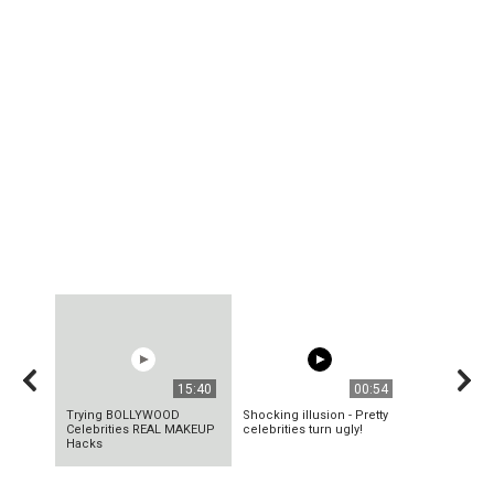
15:40
00:54
Trying BOLLYWOOD
Shocking illusion - Pretty
Celebrities REAL MAKEUP
celebrities turn ugly!
Hacks