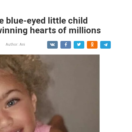
 blue-eyed little child
inning hearts of millions
Author:
Ani