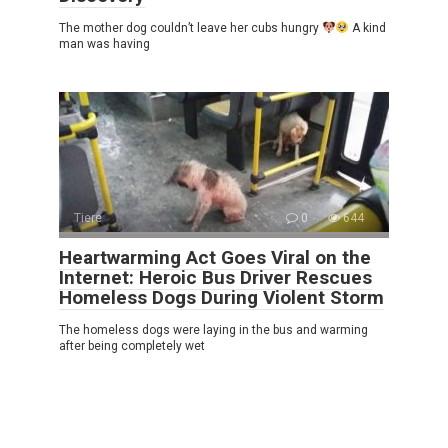
The mother dog couldn’t leave her cubs hungry
A kind
man was having
Tiere
0
644
Heartwarming Act Goes Viral on the
Internet: Heroic Bus Driver Rescues
Homeless Dogs During Violent Storm
The homeless dogs were laying in the bus and warming
after being completely wet