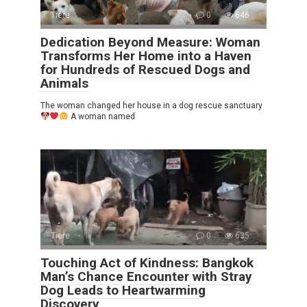
Tiere
0
646
Dedication Beyond Measure: Woman
Transforms Her Home into a Haven
for Hundreds of Rescued Dogs and
Animals
The woman changed her house in a dog rescue sanctuary
A woman named
Tiere
0
635
Touching Act of Kindness: Bangkok
Man’s Chance Encounter with Stray
Dog Leads to Heartwarming
Discovery