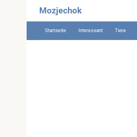
Skip
Mozjechok
to
content
Startseite
Interessant
Tiere