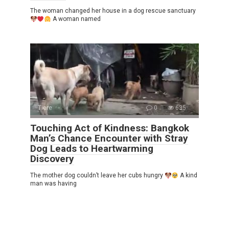
The woman changed her house in a dog rescue sanctuary
A woman named
Tiere
0
635
Touching Act of Kindness: Bangkok
Man’s Chance Encounter with Stray
Dog Leads to Heartwarming
Discovery
The mother dog couldn’t leave her cubs hungry
A kind
man was having