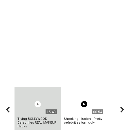
15:40
00:54
Trying BOLLYWOOD
Shocking illusion - Pretty
Celebrities REAL MAKEUP
celebrities turn ugly!
Hacks