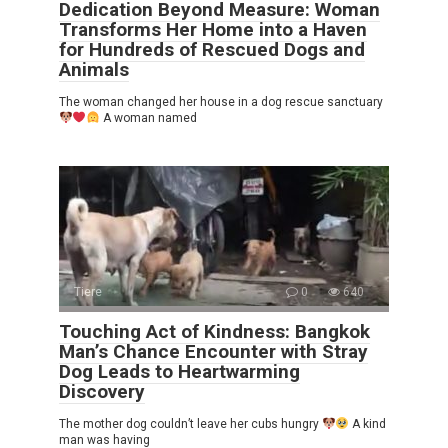
Dedication Beyond Measure: Woman
Transforms Her Home into a Haven
for Hundreds of Rescued Dogs and
Animals
The woman changed her house in a dog rescue sanctuary
A woman named
Tiere
0
640
Touching Act of Kindness: Bangkok
Man’s Chance Encounter with Stray
Dog Leads to Heartwarming
Discovery
The mother dog couldn’t leave her cubs hungry
A kind
man was having