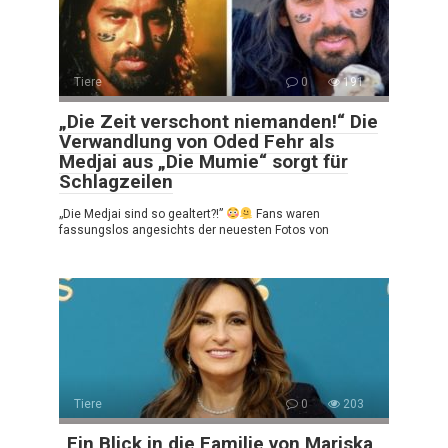
Tiere
0
191
„Die Zeit verschont niemanden!“ Die
Verwandlung von Oded Fehr als
Medjai aus „Die Mumie“ sorgt für
Schlagzeilen
„Die Medjai sind so gealtert?!”
Fans waren
fassungslos angesichts der neuesten Fotos von
Tiere
0
203
„Ein Blick in die Familie von Mariska