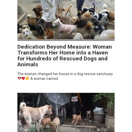
Tiere
0
648
Dedication Beyond Measure: Woman
Transforms Her Home into a Haven
for Hundreds of Rescued Dogs and
Animals
The woman changed her house in a dog rescue sanctuary
A woman named
Tiere
0
635