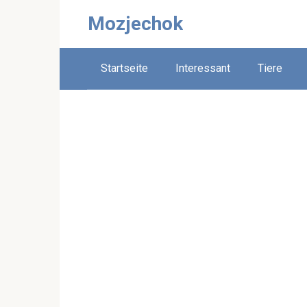
Skip
Mozjechok
to
content
Startseite
Interessant
Tiere