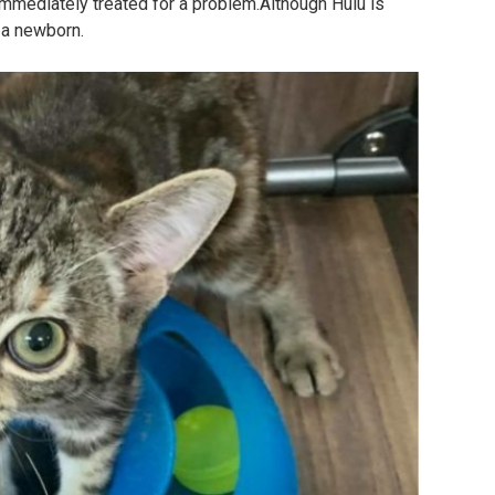
immediately treated for a problem.Although Hulu is
 a newborn.