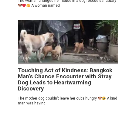
The woman changed her house in a dog rescue sanctuary
A woman named
Tiere
0
635
Touching Act of Kindness: Bangkok
Man’s Chance Encounter with Stray
Dog Leads to Heartwarming
Discovery
The mother dog couldn’t leave her cubs hungry
A kind
man was having