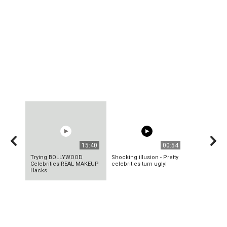
15:40
00:54
Trying BOLLYWOOD
Shocking illusion - Pretty
Celebrities REAL MAKEUP
celebrities turn ugly!
Hacks