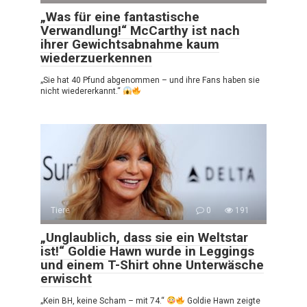
„Was für eine fantastische
Verwandlung!“ McCarthy ist nach
ihrer Gewichtsabnahme kaum
wiederzuerkennen
„Sie hat 40 Pfund abgenommen – und ihre Fans haben sie
nicht wiedererkannt.“
Tiere
0
191
„Unglaublich, dass sie ein Weltstar
ist!“ Goldie Hawn wurde in Leggings
und einem T-Shirt ohne Unterwäsche
erwischt
„Kein BH, keine Scham – mit 74.“
Goldie Hawn zeigte