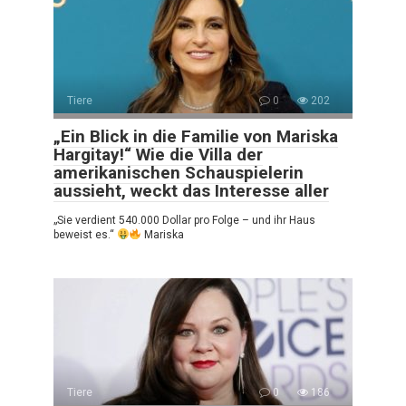
Tiere
0
202
„Ein Blick in die Familie von Mariska
Hargitay!“ Wie die Villa der
amerikanischen Schauspielerin
aussieht, weckt das Interesse aller
„Sie verdient 540.000 Dollar pro Folge – und ihr Haus
beweist es.“
Mariska
Tiere
0
186