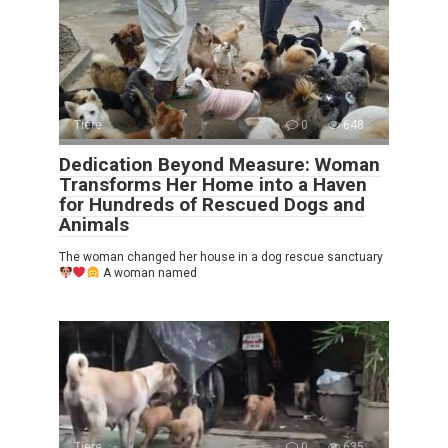
Tiere
0
648
Dedication Beyond Measure: Woman
Transforms Her Home into a Haven
for Hundreds of Rescued Dogs and
Animals
The woman changed her house in a dog rescue sanctuary
A woman named
Tiere
0
635