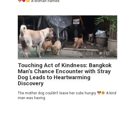
A woman named
Tiere
0
635
Touching Act of Kindness: Bangkok
Man’s Chance Encounter with Stray
Dog Leads to Heartwarming
Discovery
The mother dog couldn’t leave her cubs hungry
A kind
man was having