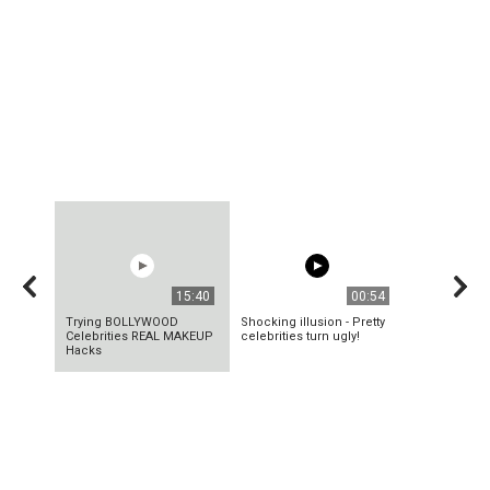
15:40
00:54
Trying BOLLYWOOD
Shocking illusion - Pretty
Celebrities REAL MAKEUP
celebrities turn ugly!
Hacks