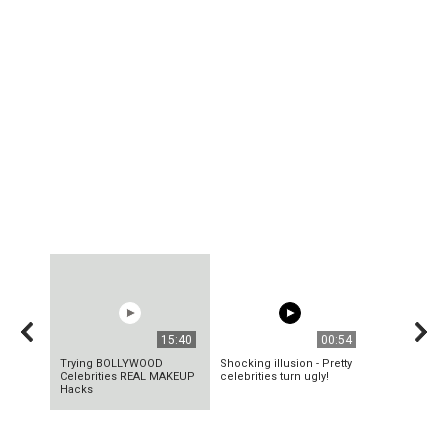
15:40
00:54
Trying BOLLYWOOD
Shocking illusion - Pretty
Celebrities REAL MAKEUP
celebrities turn ugly!
Hacks