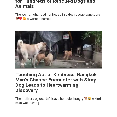
for Hundreds of Rescued Dogs and
Animals
The woman changed her house in a dog rescue sanctuary
A woman named
Tiere
0
635
Touching Act of Kindness: Bangkok
Man’s Chance Encounter with Stray
Dog Leads to Heartwarming
Discovery
The mother dog couldn’t leave her cubs hungry
A kind
man was having