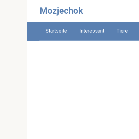
Skip
Mozjechok
to
content
Startseite
Interessant
Tiere