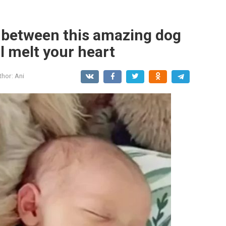
p between this amazing dog
ll melt your heart
thor:
Ani