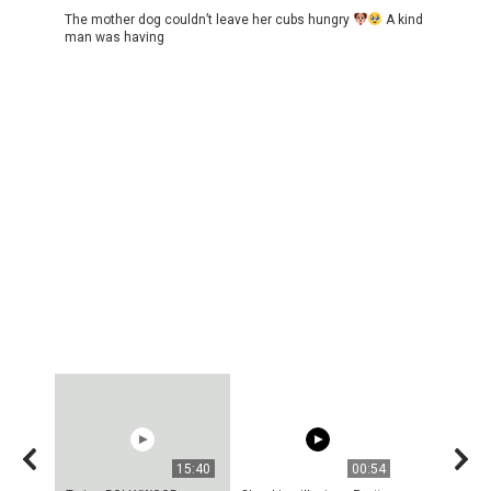
The mother dog couldn’t leave her cubs hungry
A kind
man was having
15:40
00:54