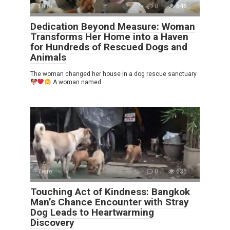
Tiere
0
646
Dedication Beyond Measure: Woman
Transforms Her Home into a Haven
for Hundreds of Rescued Dogs and
Animals
The woman changed her house in a dog rescue sanctuary
A woman named
Tiere
0
635
Touching Act of Kindness: Bangkok
Man’s Chance Encounter with Stray
Dog Leads to Heartwarming
Discovery