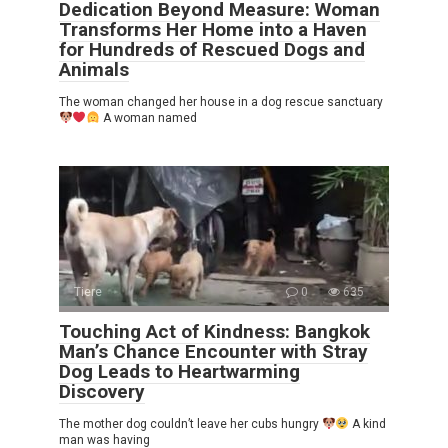
Dedication Beyond Measure: Woman
Transforms Her Home into a Haven
for Hundreds of Rescued Dogs and
Animals
The woman changed her house in a dog rescue sanctuary
A woman named
Tiere
0
635
Touching Act of Kindness: Bangkok
Man’s Chance Encounter with Stray
Dog Leads to Heartwarming
Discovery
The mother dog couldn’t leave her cubs hungry
A kind
man was having