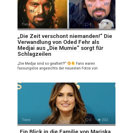
Tiere
0
190
„Die Zeit verschont niemanden!“ Die
Verwandlung von Oded Fehr als
Medjai aus „Die Mumie“ sorgt für
Schlagzeilen
„Die Medjai sind so gealtert?!”
Fans waren
fassungslos angesichts der neuesten Fotos von
Tiere
0
202
„Ein Blick in die Familie von Mariska