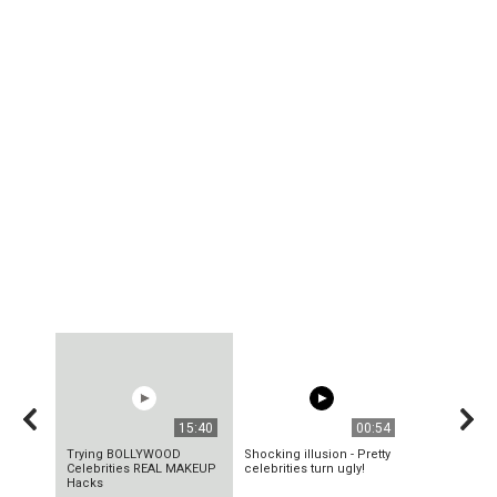
15:40
00:54
Trying BOLLYWOOD
Shocking illusion - Pretty
Celebrities REAL MAKEUP
celebrities turn ugly!
Hacks