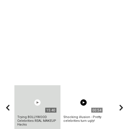
15:40
00:54
Trying BOLLYWOOD
Shocking illusion - Pretty
Celebrities REAL MAKEUP
celebrities turn ugly!
Hacks