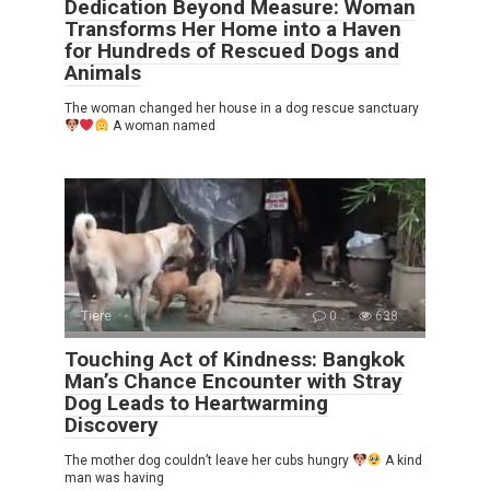
Dedication Beyond Measure: Woman
Transforms Her Home into a Haven
for Hundreds of Rescued Dogs and
Animals
The woman changed her house in a dog rescue sanctuary
A woman named
Tiere
0
638
Touching Act of Kindness: Bangkok
Man’s Chance Encounter with Stray
Dog Leads to Heartwarming
Discovery
The mother dog couldn’t leave her cubs hungry
A kind
man was having