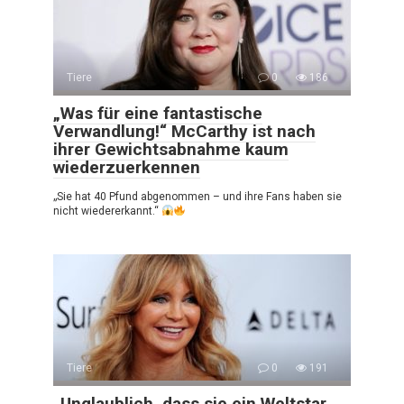
Tiere
0
186
„Was für eine fantastische
Verwandlung!“ McCarthy ist nach
ihrer Gewichtsabnahme kaum
wiederzuerkennen
„Sie hat 40 Pfund abgenommen – und ihre Fans haben sie
nicht wiedererkannt.“
Tiere
0
191
„Unglaublich, dass sie ein Weltstar