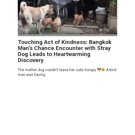
Tiere
0
635
Touching Act of Kindness: Bangkok
Man’s Chance Encounter with Stray
Dog Leads to Heartwarming
Discovery
The mother dog couldn’t leave her cubs hungry
A kind
man was having