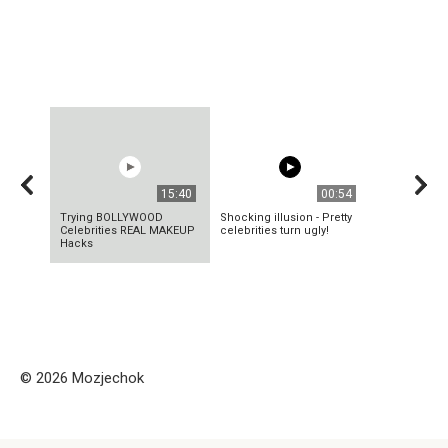
15:40
00:54
Trying BOLLYWOOD
Shocking illusion - Pretty
Celebrities REAL MAKEUP
celebrities turn ugly!
Hacks
© 2026 Mozjechok