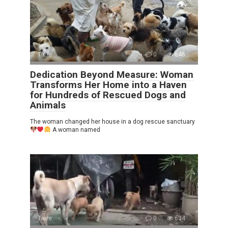
Tiere
0
646
Dedication Beyond Measure: Woman
Transforms Her Home into a Haven
for Hundreds of Rescued Dogs and
Animals
The woman changed her house in a dog rescue sanctuary
A woman named
Tiere
0
634