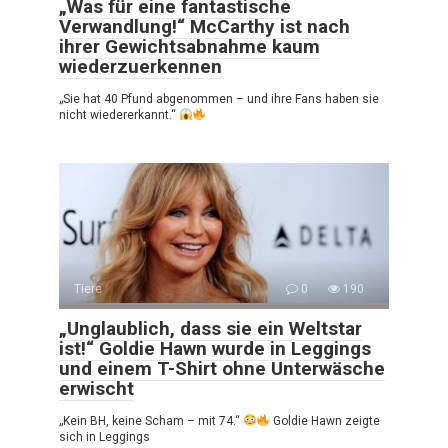
„Was für eine fantastische
Verwandlung!“ McCarthy ist nach
ihrer Gewichtsabnahme kaum
wiederzuerkennen
„Sie hat 40 Pfund abgenommen – und ihre Fans haben sie
nicht wiedererkannt.“
Tiere
0
190
„Unglaublich, dass sie ein Weltstar
ist!“ Goldie Hawn wurde in Leggings
und einem T-Shirt ohne Unterwäsche
erwischt
„Kein BH, keine Scham – mit 74.“
Goldie Hawn zeigte
sich in Leggings