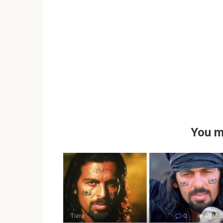
You m
Tiere
0
191