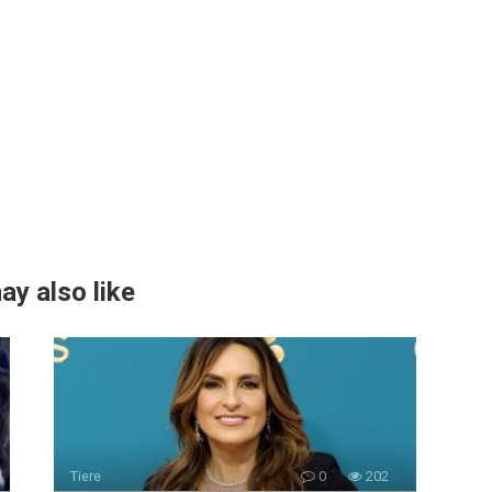
ay also like
Tiere
0
202