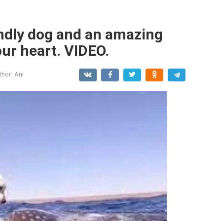
endly dog and an amazing
our heart. VIDEO.
thor:
Ani