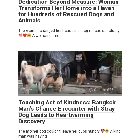
Dedication Beyond Measure: Woman
Transforms Her Home into a Haven
for Hundreds of Rescued Dogs and
Animals
The woman changed her house in a dog rescue sanctuary
A woman named
Tiere
0
635
Touching Act of Kindness: Bangkok
Man’s Chance Encounter with Stray
Dog Leads to Heartwarming
Discovery
The mother dog couldn’t leave her cubs hungry
A kind
man was having