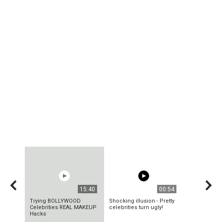
15:40
00:54
Trying BOLLYWOOD
Shocking illusion - Pretty
Celebrities REAL MAKEUP
celebrities turn ugly!
Hacks