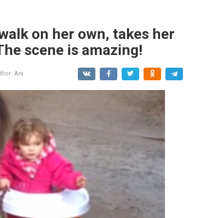
t walk on her own, takes her
 The scene is amazing!
thor:
Ani