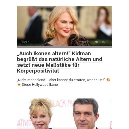
Tiere
0
196
„Auch Ikonen altern!“ Kidman
begrüßt das natürliche Altern und
setzt neue Maßstäbe für
Körperpositivität
„Nicht mehr blond – aber kannst du erraten, wer es ist?“
Diese Hollywood-Ikone