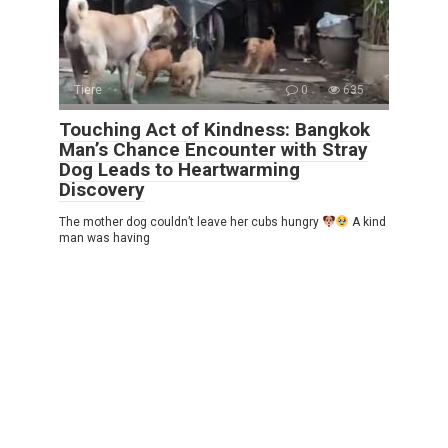
Tiere
0
635
Touching Act of Kindness: Bangkok
Man’s Chance Encounter with Stray
Dog Leads to Heartwarming
Discovery
The mother dog couldn’t leave her cubs hungry
A kind
man was having