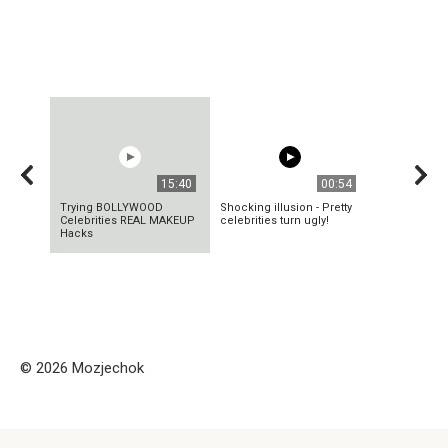
15:40
00:54
Trying BOLLYWOOD
Shocking illusion - Pretty
Celebrities REAL MAKEUP
celebrities turn ugly!
Hacks
© 2026 Mozjechok