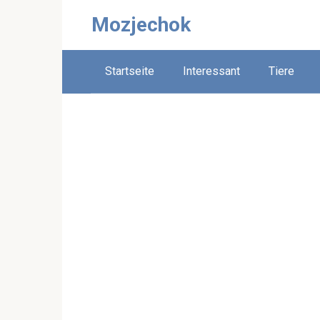
Skip
Mozjechok
to
content
Startseite
Interessant
Tiere