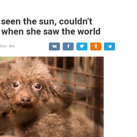
seen the sun, couldn’t
t when she saw the world
thor:
Ani