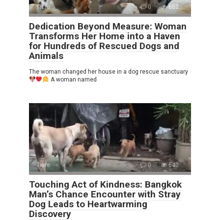
Tiere
0
652
Dedication Beyond Measure: Woman
Transforms Her Home into a Haven
for Hundreds of Rescued Dogs and
Animals
The woman changed her house in a dog rescue sanctuary
A woman named
Tiere
0
640
Touching Act of Kindness: Bangkok
Man’s Chance Encounter with Stray
Dog Leads to Heartwarming
Discovery