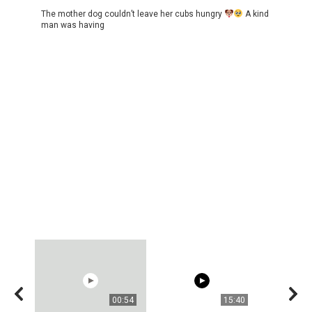
The mother dog couldn’t leave her cubs hungry
A kind
man was having
00:54
15:40