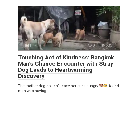
Tiere
0
635
Touching Act of Kindness: Bangkok
Man’s Chance Encounter with Stray
Dog Leads to Heartwarming
Discovery
The mother dog couldn’t leave her cubs hungry
A kind
man was having