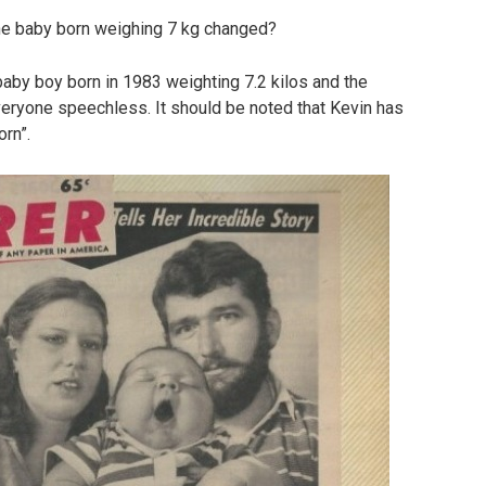
he baby born weighing 7 kg changed?
aby boy born in 1983 weighting 7.2 kilos and the
everyone speechless. It should be noted that Kevin has
rn”.