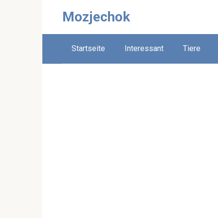
Skip
Mozjechok
to
content
Startseite
Interessant
Tiere