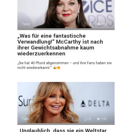
Tiere
0
185
„Was für eine fantastische
Verwandlung!“ McCarthy ist nach
ihrer Gewichtsabnahme kaum
wiederzuerkennen
„Sie hat 40 Pfund abgenommen – und ihre Fans haben sie
nicht wiedererkannt.“
Tiere
0
191
„Unglaublich, dass sie ein Weltstar