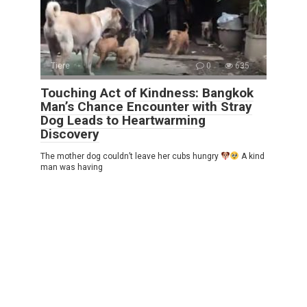
Tiere
0
635
Touching Act of Kindness: Bangkok
Man’s Chance Encounter with Stray
Dog Leads to Heartwarming
Discovery
The mother dog couldn’t leave her cubs hungry
A kind
man was having