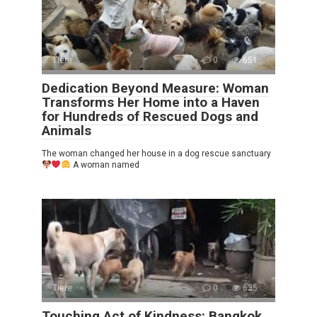
Tiere
0
651
Dedication Beyond Measure: Woman
Transforms Her Home into a Haven
for Hundreds of Rescued Dogs and
Animals
The woman changed her house in a dog rescue sanctuary
A woman named
Tiere
0
635
Touching Act of Kindness: Bangkok