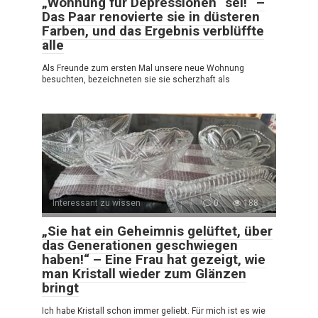
„Wohnung für Depressionen“ sei!“ –
Das Paar renovierte sie in düsteren
Farben, und das Ergebnis verblüffte
alle
Als Freunde zum ersten Mal unsere neue Wohnung
besuchten, bezeichneten sie sie scherzhaft als
Interessant zu wissen
0
188
„Sie hat ein Geheimnis gelüftet, über
das Generationen geschwiegen
haben!“ – Eine Frau hat gezeigt, wie
man Kristall wieder zum Glänzen
bringt
Ich habe Kristall schon immer geliebt. Für mich ist es wie