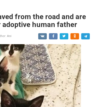
aved from the road and are
r adoptive human father
thor:
Ani