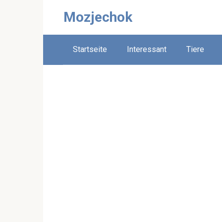
Skip
Mozjechok
to
content
Startseite
Interessant
Tiere