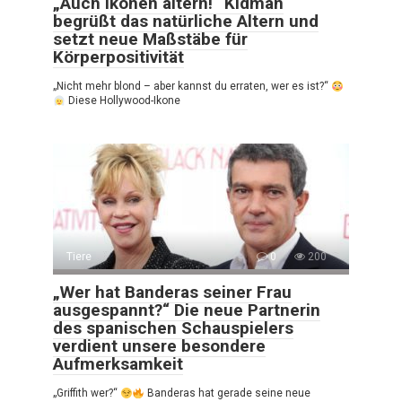
„Auch Ikonen altern!“ Kidman
begrüßt das natürliche Altern und
setzt neue Maßstäbe für
Körperpositivität
„Nicht mehr blond – aber kannst du erraten, wer es ist?“
Diese Hollywood-Ikone
Tiere
0
200
„Wer hat Banderas seiner Frau
ausgespannt?“ Die neue Partnerin
des spanischen Schauspielers
verdient unsere besondere
Aufmerksamkeit
„Griffith wer?“
Banderas hat gerade seine neue