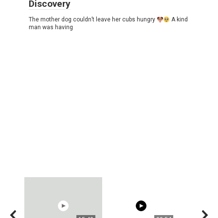
Discovery
The mother dog couldn’t leave her cubs hungry
A kind
man was having