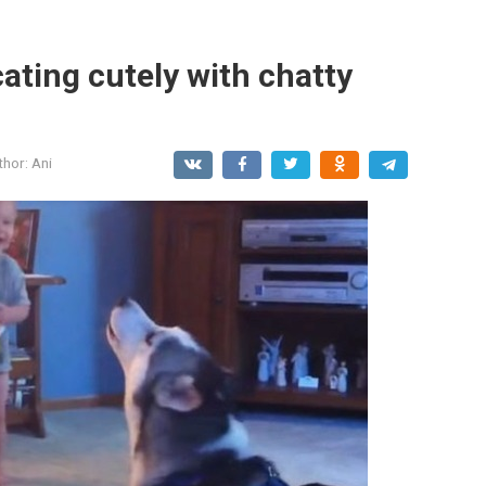
ting cutely with chatty
thor:
Ani