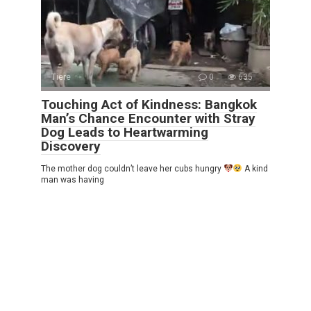
Tiere
0
635
Touching Act of Kindness: Bangkok
Man’s Chance Encounter with Stray
Dog Leads to Heartwarming
Discovery
The mother dog couldn’t leave her cubs hungry
A kind
man was having