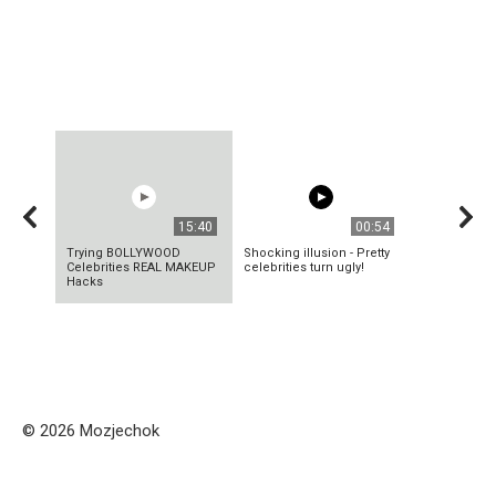
15:40
00:54
Trying BOLLYWOOD
Shocking illusion - Pretty
Celebrities REAL MAKEUP
celebrities turn ugly!
Hacks
© 2026 Mozjechok