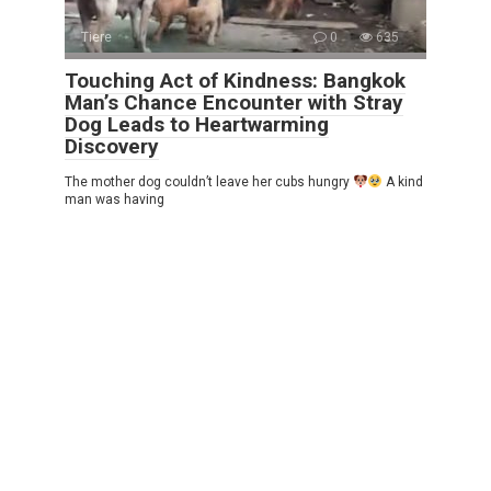
Tiere
0
635
Touching Act of Kindness: Bangkok
Man’s Chance Encounter with Stray
Dog Leads to Heartwarming
Discovery
The mother dog couldn’t leave her cubs hungry
A kind
man was having