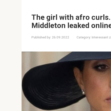
The girl with afro curls
Middleton leaked onlin
Published by:
26.09.2022
Category:
Interessant 