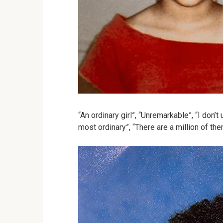
“An ordinary girl”, “Unremarkable”, “I don’
most ordinary”, “There are a million of the